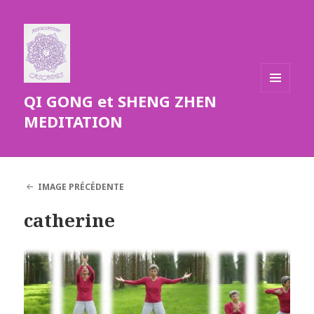
QI GONG et SHENG ZHEN
MENU
ET
MEDITATION
WIDGETS
IMAGE PRÉCÉDENTE
catherine