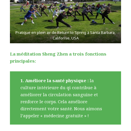
Pratique en plein air de Return to Spring à Santa Barbara,
Californie, USA
La méditation Sheng Zhen a trois fonctions
principales:
1. Améliore la santé physique :
la
culture intérieure du qi contribue à
améliorer la circulation sanguine et
renforce le corps. Cela améliore
directement votre santé. Nous aimons
l’appeler « médecine gratuite » !