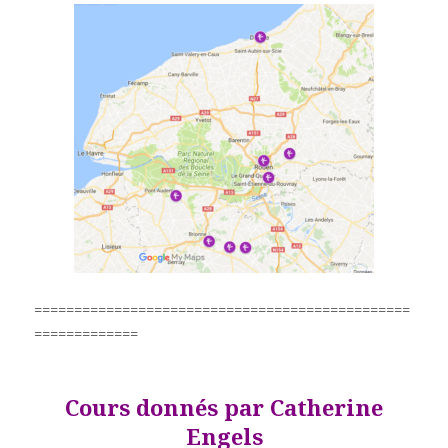
===============================================
=============
Cours donnés par
Catherine
Engels