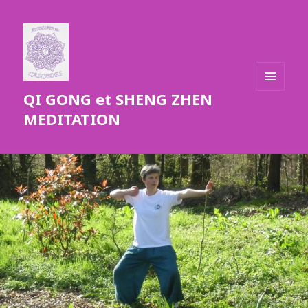
QI GONG et SHENG ZHEN
MENU
ET
MEDITATION
WIDGETS