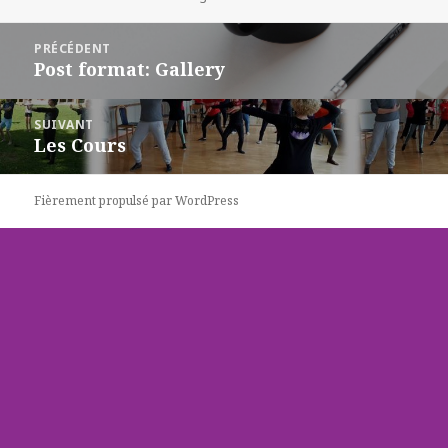
le
Navigation
PRÉCÉDENT
de
Post format: Gallery
Article
l’article
précédent :
SUIVANT
Les Cours
Article
suivant :
Fièrement propulsé par WordPress