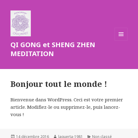
QI GONG et SHENG ZHEN
MENU
ET
MEDITATION
WIDGETS
Bonjour tout le monde !
Bienvenue dans WordPress. Ceci est votre premier
article. Modifiez-le ou supprimez-le, puis lancez-
vous !
Publié
Auteur
Catégories
14 décembre 2016
laguerta-1981
Non classé