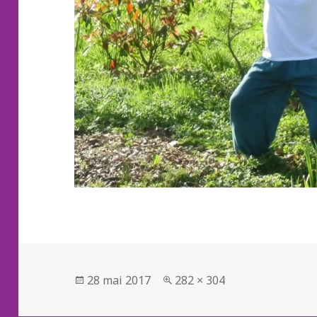
Publié
Taille
28 mai 2017
282 × 304
le
réelle