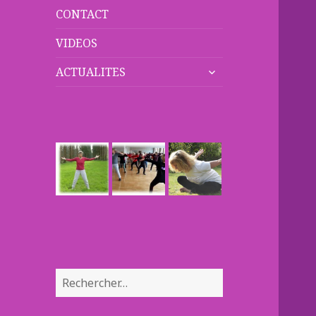
CONTACT
VIDEOS
ouvrir
ACTUALITES
le
sous-
menu
Rechercher :