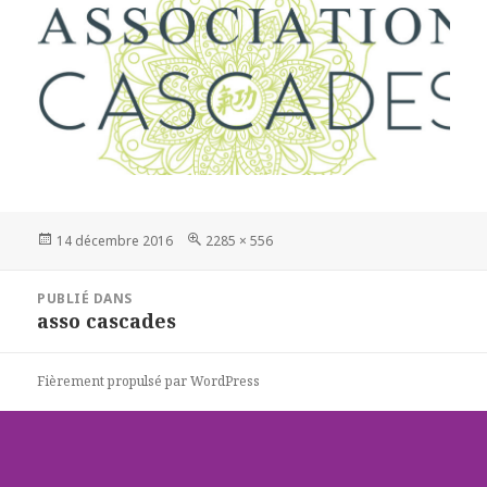
Publié
Taille
14 décembre 2016
2285 × 556
le
réelle
Navigation
PUBLIÉ DANS
de
asso cascades
l’article
Fièrement propulsé par WordPress